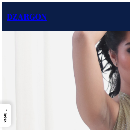
DZARGON
→
Index