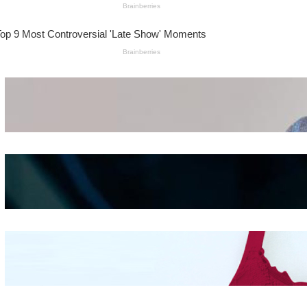
Wanita Pamer Pakaian
Dalam – Flexing,
Seducing atau Culture
Shifting
Kepribadian
Berdasarkan Bentuk
Hidung
Mengintip Kepribadian
Wanita Dari Warna Bra