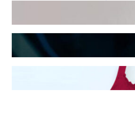
Wanita Pamer Pakaian
Dalam – Flexing,
Seducing atau Culture
Shifting
Kepribadian
Berdasarkan Bentuk
Hidung
Mengintip Kepribadian
Wanita Dari Warna Bra