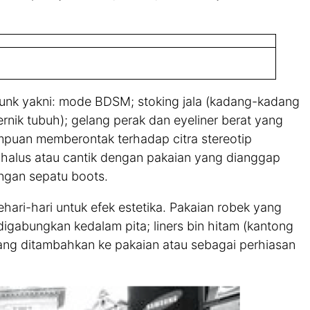
punk yakni: mode BDSM; stoking jala (kadang-kadang
ernik tubuh); gelang perak dan eyeliner berat yang
mpuan memberontak terhadap citra stereotip
alus atau cantik dengan pakaian yang dianggap
ngan sepatu boots.
ri-hari untuk efek estetika. Pakaian robek yang
digabungkan kedalam pita; liners bin hitam (kantong
yang ditambahkan ke pakaian atau sebagai perhiasan