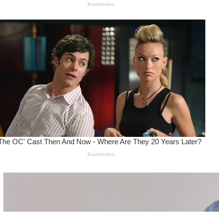
Wanita Pamer Pakaian
Dalam – Flexing,
Seducing atau Culture
Shifting