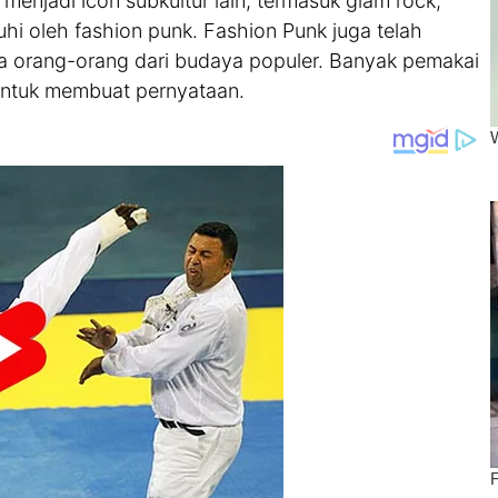
enjadi icon subkultur lain, termasuk glam rock,
hi oleh fashion punk. Fashion Punk juga telah
a orang-orang dari budaya populer. Banyak pemakai
untuk membuat pernyataan.