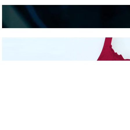
Kepribadian
Berdasarkan Bentuk
Hidung
Mengintip Kepribadian
Wanita Dari Warna Bra