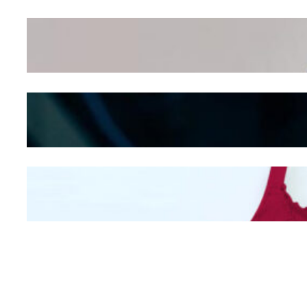
Wanita Pamer Pakaian
Dalam – Flexing,
Seducing atau Culture
Shifting
Kepribadian
Berdasarkan Bentuk
Hidung
Mengintip Kepribadian
Wanita Dari Warna Bra