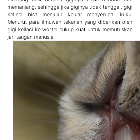
memanjang, sehingga jika giginya tidak tanggal, gigi
kelinci bisa menjulur keluar menyerupai kuku.
Menurut para ilmuwan tekanan yang diberikan oleh
gigi kelinci ke wortel cukup kuat untuk memutuskan
jari tangan manusia.