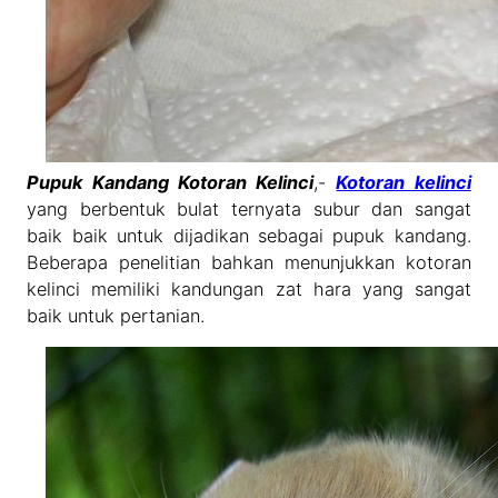
Pupuk Kandang Kotoran Kelinci
,-
Kotoran kelinci
yang berbentuk bulat ternyata subur dan sangat
baik baik untuk dijadikan sebagai pupuk kandang.
Beberapa penelitian bahkan menunjukkan kotoran
kelinci memiliki kandungan zat hara yang sangat
baik untuk pertanian.