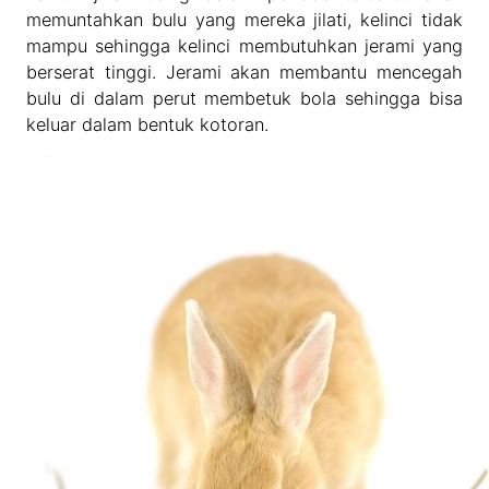
memuntahkan bulu yang mereka jilati, kelinci tidak
mampu sehingga kelinci membutuhkan jerami yang
berserat tinggi. Jerami akan membantu mencegah
bulu di dalam perut membetuk bola sehingga bisa
keluar dalam bentuk kotoran.