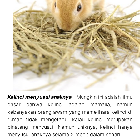
Kelinci menyusui anaknya
,- Mungkin ini adalah ilmu
dasar bahwa kelinci adalah mamalia, namun
kebanyakan orang awam yang memelihara kelinci di
rumah tidak mengetahui kalau kelinci merupakan
binatang menyusui. Namun uniknya, kelinci hanya
menyusui anaknya selama 5 menit dalam sehari.