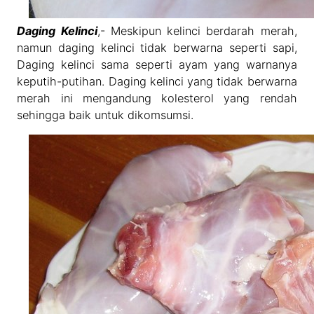
Daging Kelinci
,- Meskipun kelinci berdarah merah,
namun daging kelinci tidak berwarna seperti sapi,
Daging kelinci sama seperti ayam yang warnanya
keputih-putihan. Daging kelinci yang tidak berwarna
merah ini mengandung kolesterol yang rendah
sehingga baik untuk dikomsumsi.