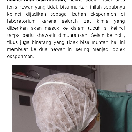
jenis hewan yang tidak bisa muntah, inilah sebabnya
kelinci dijadikan sebagai bahan eksperimen di
laboratorium karena seluruh zat kimia yang
diberikan akan masuk ke dalam tubuh si kelinci
tanpa perlu khawatir dimuntahkan. Selain kelinci ,
tikus juga binatang yang tidak bisa muntah hal ini
membuat ke dua hewan ini sering menjadi objek
eksperimen.