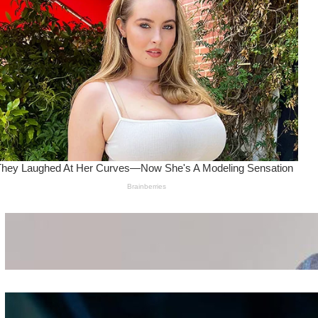
Wanita Pamer Pakaian
Dalam – Flexing,
Seducing atau Culture
Shifting
Kepribadian
Berdasarkan Bentuk