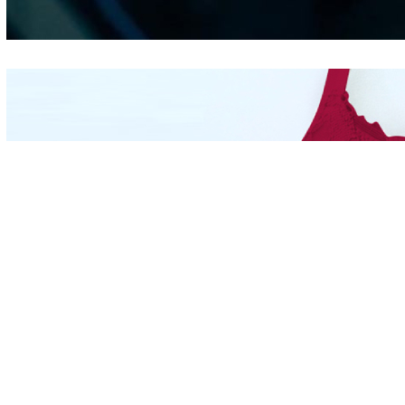
Hidung
Mengintip Kepribadian
Wanita Dari Warna Bra