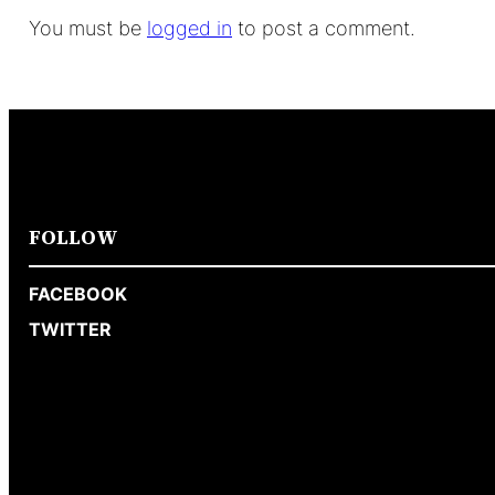
You must be
logged in
to post a comment.
FOLLOW
FACEBOOK
TWITTER