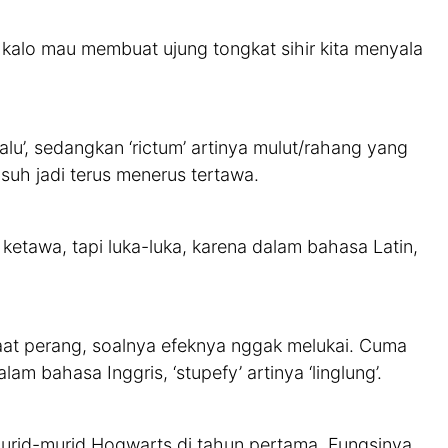
ai kalo mau membuat ujung tongkat sihir kita menyala
lalu’, sedangkan ‘rictum’ artinya mulut/rahang yang
suh jadi terus menerus tertawa.
n ketawa, tapi luka-luka, karena dalam bahasa Latin,
saat perang, soalnya efeknya nggak melukai. Cuma
lam bahasa Inggris, ‘stupefy’ artinya ‘linglung’.
murid-murid Hogwarts di tahun pertama. Fungsinya