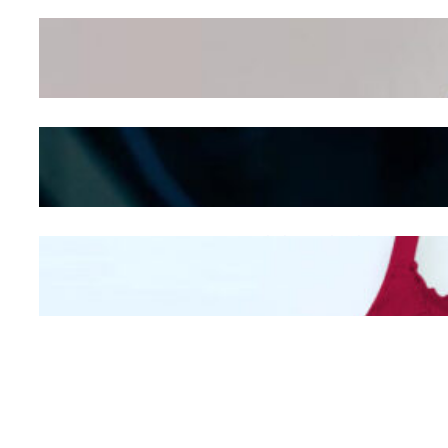
Wanita Pamer Pakaian
Dalam – Flexing, Seducing
atau Culture Shifting
Kepribadian Berdasarkan
Bentuk Hidung
Mengintip Kepribadian
Wanita Dari Warna Bra