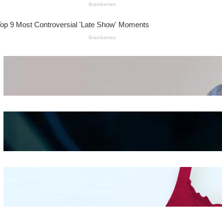
Wanita Pamer Pakaian
Dalam – Flexing,
Seducing atau Culture
Shifting
Kepribadian
Berdasarkan Bentuk
Hidung
Mengintip Kepribadian
Wanita Dari Warna Bra