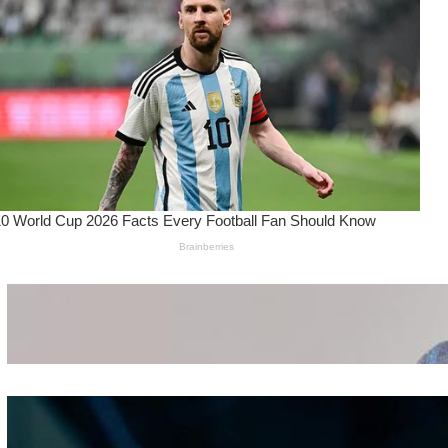
Wanita Pamer Pakaian
Dalam – Flexing,
Seducing atau Culture
Shifting
Kepribadian
Berdasarkan Bentuk
Hidung