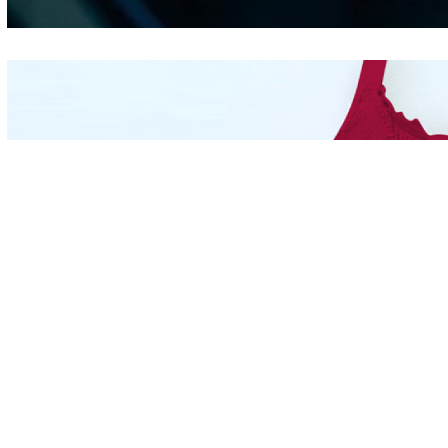
Mengintip Kepribadian
Wanita Dari Warna Bra