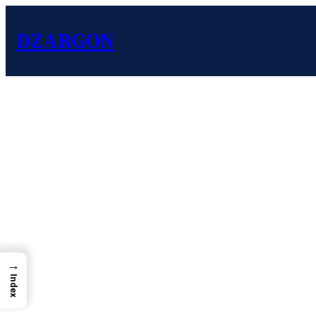
DZARGON
→
Index