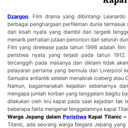
Dzargon
. Film drama yang dibintangi Leanardo 
berbagai penghargaan perfileman dunia termasuk s
dari kisah nyata yang diambil dari targedi tengg
menarik perhatian jutaan penonton dari seluruh dun
Film yang di
release
pada tahun 1998 adalah film 
peristiwa nyata yang terjadi pada tahun 1912
tercanggih pada masanya dan diklaim tidak akan 
pelayaran pertama yang bermula dari Liverpool k
Samudra antlantik setelah menabrak
Iceberg
atau G
Namun, bagaimanakah kejadian sebenarnya dari 
mengapa jumlah korban yang tenggelam begitu ba
dilakukan oleh kru kapal pada saat kejadian tak 
beberapa fakta mengenai tenggelamnya kapal Titan
Warga Jepang dalam
Peristiwa
Kapal Titanic 
Titanic, ada seorang warga Negara Jepang yang b