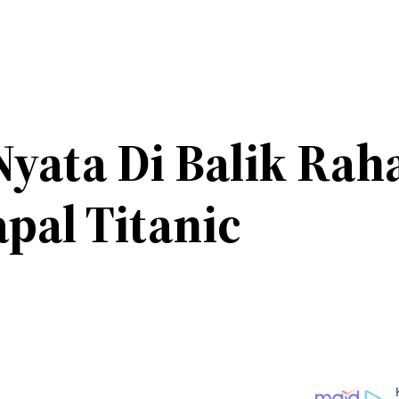
Nyata Di Balik Rah
pal Titanic