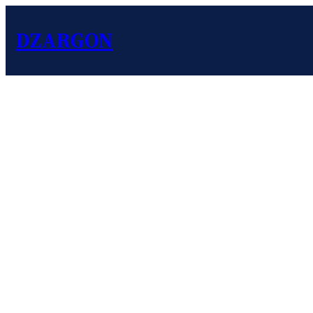
DZARGON