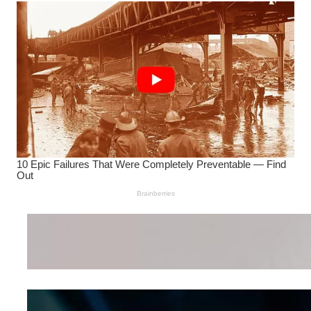
Wanita Pamer Pakaian
Dalam – Flexing,
Seducing atau Culture
Shifting
Kepribadian
Berdasarkan Bentuk