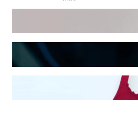
Wanita Pamer Pakaian
Dalam – Flexing,
Seducing atau Culture
Shifting
Kepribadian
Berdasarkan Bentuk
Hidung
Mengintip Kepribadian
Wanita Dari Warna Bra