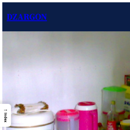
DZARGON
→
Index