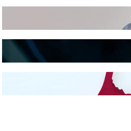
Wanita Pamer Pakaian
Dalam – Flexing,
Seducing atau Culture
Shifting
Kepribadian
Berdasarkan Bentuk
Hidung
Mengintip Kepribadian
Wanita Dari Warna Bra