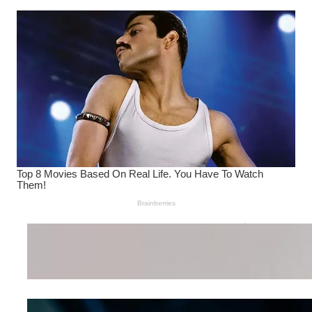
Wanita Pamer Pakaian
Dalam – Flexing,
Seducing atau Culture
Shifting
Kepribadian