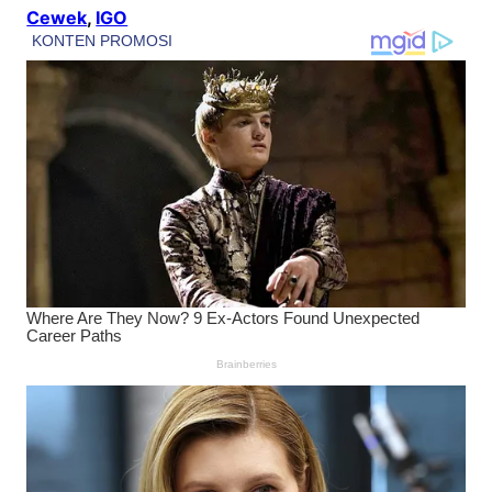
Cewek
, 
IGO