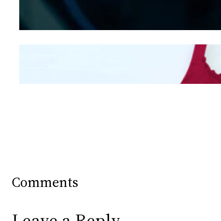
Berdasarkan Bentuk
Hidung
Mengintip Kepribadian
Wanita Dari Warna Bra
Comments
Leave a Reply