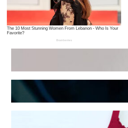
Wanita Pamer Pakaian
Dalam – Flexing,
Seducing atau Culture
Shifting
Kepribadian
Berdasarkan Bentuk
Hidung
Mengintip Kepribadian
Wanita Dari Warna Bra