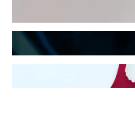
Wanita Pamer Pakaian
Dalam – Flexing,
Seducing atau Culture
Shifting
Kepribadian
Berdasarkan Bentuk
Hidung
Mengintip Kepribadian
Wanita Dari Warna Bra