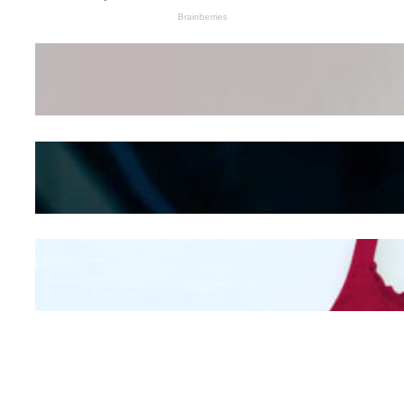
Wanita Pamer Pakaian
Dalam – Flexing,
Seducing atau Culture
Shifting
Kepribadian
Berdasarkan Bentuk
Hidung
Mengintip Kepribadian
Wanita Dari Warna Bra