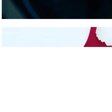
Kepribadian
Berdasarkan Bentuk
Hidung
Mengintip Kepribadian
Wanita Dari Warna Bra