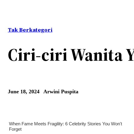
Tak Berkategori
Ciri-ciri Wanita
June 18, 2024
Arwini Puspita