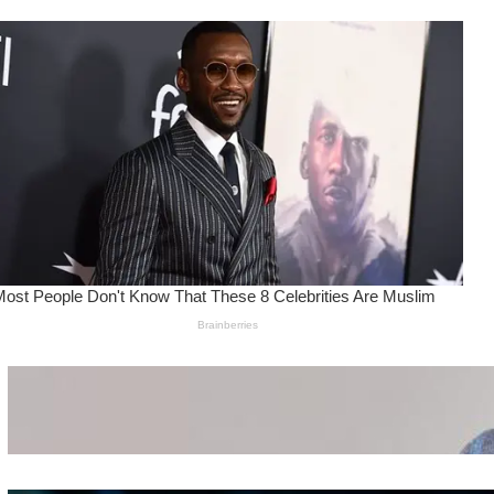
Wanita Pamer Pakaian
Dalam – Flexing,
Seducing atau Culture
Shifting