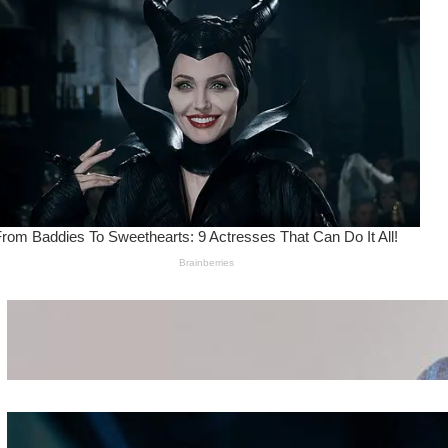
Wanita Pamer Pakaian
Dalam – Flexing,
Seducing atau Culture
Shifting
Kepribadian
Berdasarkan Bentuk