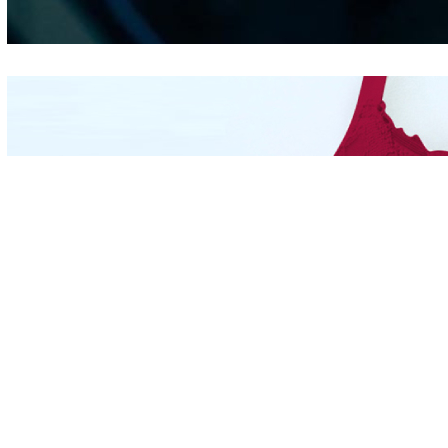
Hidung
Mengintip Kepribadian
Wanita Dari Warna Bra