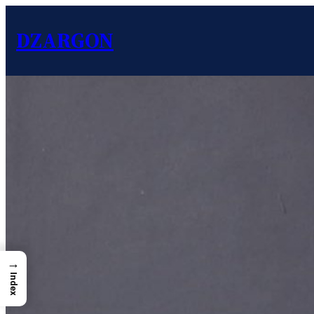
DZARGON
→
Index