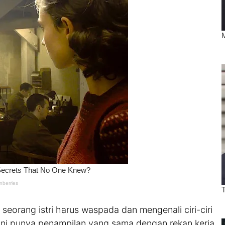
ai seorang istri harus waspada dan mengenali ciri-ciri
ini punya penampilan yang sama dengan rekan kerja