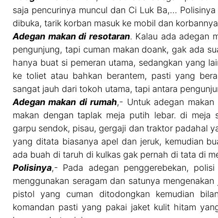
saja pencurinya muncul dan Ci Luk Ba,… Polisinya
dibuka, tarik korban masuk ke mobil dan korbanny
Adegan makan di resotaran
. Kalau ada adegan m
pengunjung, tapi cuman makan doank, gak ada su
hanya buat si pemeran utama, sedangkan yang lai
ke toliet atau bahkan berantem, pasti yang be
sangat jauh dari tokoh utama, tapi antara pengunju
Adegan makan di rumah
,- Untuk adegan makan d
makan dengan taplak meja putih lebar. di meja s
garpu sendok, pisau, gergaji dan traktor padahal y
yang ditata biasanya apel dan jeruk, kemudian bu
ada buah di taruh di kulkas gak pernah di tata di 
Polisinya
,- Pada adegan penggerebekan, polisi 
menggunakan seragam dan satunya mengenakan jaket
pistol yang cuman ditodongkan kemudian bilan
komandan pasti yang pakai jaket kulit hitam yang