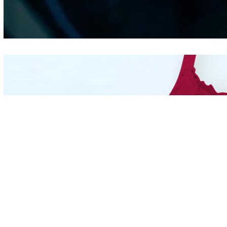
Kepribadian
Berdasarkan Bentuk
Hidung
Mengintip Kepribadian
Wanita Dari Warna Bra