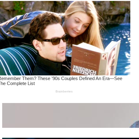
Wanita Pamer Pakaian
Dalam – Flexing,
Seducing atau Culture
Shifting