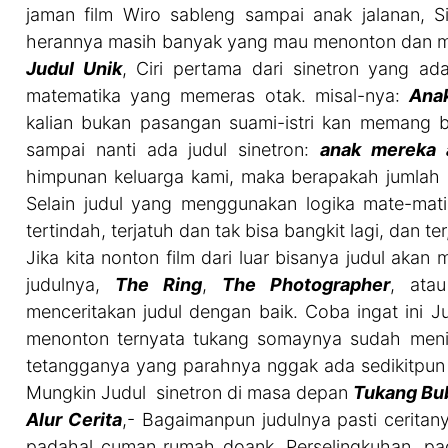
jaman film Wiro sableng sampai anak jalanan, Si
herannya masih banyak yang mau menonton dan mem
Judul Unik
, Ciri pertama dari sinetron yang ada
matematika yang memeras otak. misal-nya:
Ana
kalian bukan pasangan suami-istri kan memang b
sampai nanti ada judul sinetron:
anak mereka 
himpunan keluarga kami, maka berapakah jumlah 
Selain judul yang menggunakan logika mate-matik
tertindah, terjatuh dan tak bisa bangkit lagi, dan ter
Jika kita nonton film dari luar bisanya judul aka
judulnya,
The Ring
,
The Photographer
, at
menceritakan judul dengan baik. Coba ingat ini J
menonton ternyata tukang somaynya sudah mening
tetangganya yang parahnya nggak ada sedikitpun
Mungkin Judul sinetron di masa depan
Tukang Bu
Alur Cerita
,- Bagaimanpun judulnya pasti ceritan
padahal cuman rumah doank, Perselingkuhan, pad