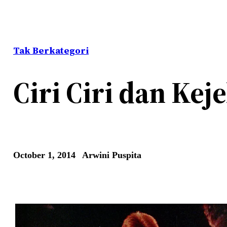
Tak Berkategori
Ciri Ciri dan Kej
October 1, 2014
Arwini Puspita