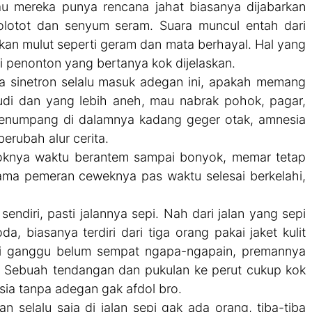
lau mereka punya rencana jahat biasanya dijabarkan
olotot dan senyum seram. Suara muncul entah dari
kan mulut seperti geram dan mata berhayal. Hal yang
i penonton yang bertanya kok dijelaskan.
ua sinetron selalu masuk adegan ini, apakah memang
di dan yang lebih aneh, mau nabrak pohok, pagar,
 penumpang di dalamnya kadang geger otak, amnesia
berubah alur cerita.
oknya waktu berantem sampai bonyok, memar tetap
sama pemeran ceweknya pas waktu selesai berkelahi,
 sendiri, pasti jalannya sepi. Nah dari jalan yang sepi
, biasanya terdiri dari tiga orang pakai jaket kulit
di ganggu belum sempat ngapa-ngapain, premannya
 Sebuah tendangan dan pukulan ke perut cukup kok
ia tanpa adegan gak afdol bro.
n selalu saja di jalan sepi gak ada orang, tiba-tiba