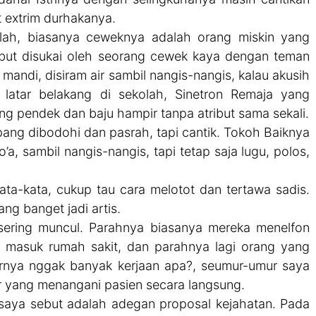
at extrim durhakanya.
olah, biasanya ceweknya adalah orang miskin yang
sebut disukai oleh seorang cewek kaya dengan teman
andi, disiram air sambil nangis-nangis, kalau akusih
 latar belakang di sekolah, Sinetron Remaja yang
g pendek dan baju hampir tanpa atribut sama sekali.
mpang dibodohi dan pasrah, tapi cantik. Tokoh Baiknya
a, sambil nangis-nangis, tapi tetap saja lugu, polos,
ta-kata, cukup tau cara melotot dan tertawa sadis.
g banget jadi artis.
 sering muncul. Parahnya biasanya mereka menelfon
masuk rumah sakit, dan parahnya lagi orang yang
ernya nggak banyak kerjaan apa?, seumur-umur saya
er yang menangani pasien secara langsung.
i saya sebut adalah adegan proposal kejahatan. Pada