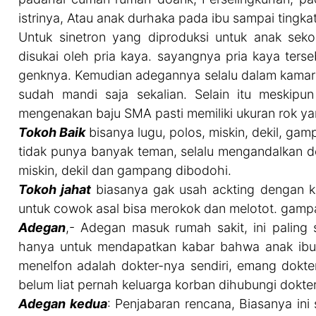
istrinya, Atau anak durhaka pada ibu sampai tingk
Untuk sinetron yang diproduksi untuk anak sek
disukai oleh pria kaya. sayangnya pria kaya ter
genknya. Kemudian adegannya selalu dalam kamar m
sudah mandi saja sekalian. Selain itu meskipun
mengenakan baju SMA pasti memiliki ukuran rok yan
Tokoh Baik
bisanya lugu, polos, miskin, dekil, ga
tidak punya banyak teman, selalu mengandalkan do’
miskin, dekil dan gampang dibodohi.
Tokoh jahat
biasanya gak usah ackting dengan ka
untuk cowok asal bisa merokok dan melotot. gampan
Adegan
,- Adegan masuk rumah sakit, ini paling
hanya untuk mendapatkan kabar bahwa anak ibu 
menelfon adalah dokter-nya sendiri, emang dokt
belum liat pernah keluarga korban dihubungi dokt
Adegan kedua
: Penjabaran rencana, Biasanya in