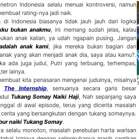
netron Indonesia selalu menuai kontroversi, namun
buat rating-nya jadi naik.
 di Indonesia biasanya tidak jauh jauh dari logika
kku bukan anakmu
, ini memang sudah jelas, kalau
ukan anak kalian, ya udah ngapain pusing. Jangan
adalah anak kami
, jika mereka bukan bagian dari
anak yang akan menjadi anak dia, saya atau kamu?.
a ada juga judul, Putri yang terbuang, terhempas,
,ter lainya.
n membuat kita penasaran mengenai judulnya, misalnya
au
The Internship
, semuanya secara garis besar
udul
Tukang Somay Naiki Haji
, Nah sepanjang saya
gal di awal episode, terus yang dicerita masalah
 cerita yang bersangkutan dengan tukang somaynya.
bur naiki Tukang Somay
.
ya selalu monoton, masalah perebutan harta warisan
ahal Istrinya dengan selingkuhanya masih cantikan