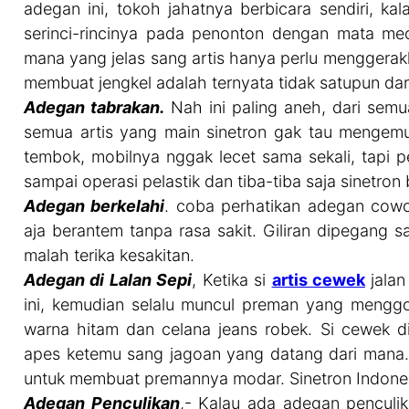
adegan ini, tokoh jahatnya berbicara sendiri, ka
serinci-rincinya pada penonton dengan mata me
mana yang jelas sang artis hanya perlu menggerak
membuat jengkel adalah ternyata tidak satupun dar
Adegan tabrakan.
Nah ini paling aneh, dari sem
semua artis yang main sinetron gak tau mengemu
tembok, mobilnya nggak lecet sama sekali, tapi
sampai operasi pelastik dan tiba-tiba saja sinetron 
Adegan berkelahi
. coba perhatikan adegan cow
aja berantem tanpa rasa sakit. Giliran dipegang 
malah terika kesakitan.
Adegan di Lalan Sepi
, Ketika si
artis cewek
jalan
ini, kemudian selalu muncul preman yang menggoda
warna hitam dan celana jeans robek. Si cewek 
apes ketemu sang jagoan yang datang dari mana.
untuk membuat premannya modar. Sinetron Indones
Adegan Penculikan
,- Kalau ada adegan penculika