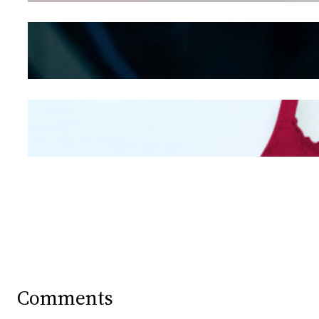
Kepribadian
Berdasarkan Bentuk
Hidung
Mengintip Kepribadian
Wanita Dari Warna Bra
Comments