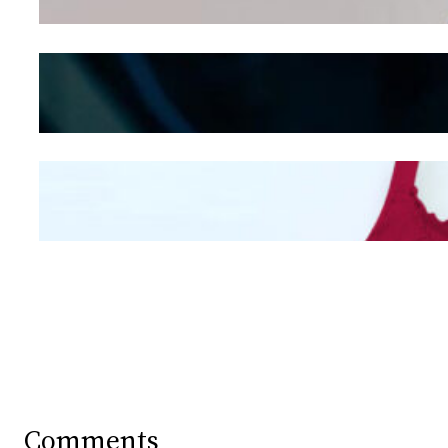
Shifting
Kepribadian
Berdasarkan Bentuk
Hidung
Mengintip Kepribadian
Wanita Dari Warna Bra
Comments