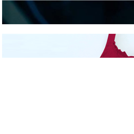
Kepribadian
Berdasarkan Bentuk
Hidung
Mengintip Kepribadian
Wanita Dari Warna Bra