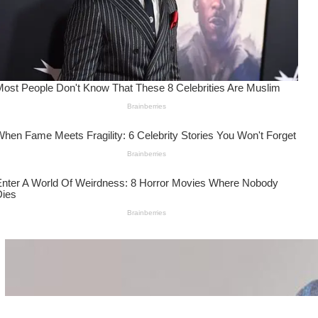
Wanita Pamer Pakaian
Dalam – Flexing,
Seducing atau Culture
Shifting