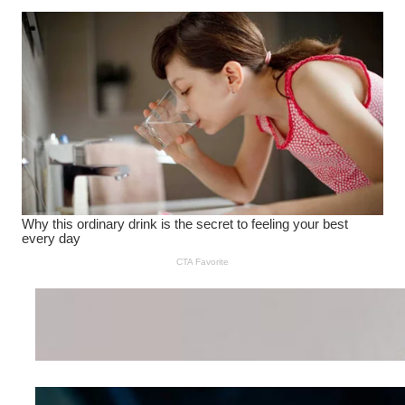
Wanita Pamer Pakaian
Dalam – Flexing,
Seducing atau Culture
Shifting
Kepribadian