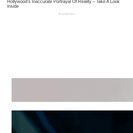
Wanita Pamer Pakaian
Dalam – Flexing,
Seducing atau Culture
Shifting
Kepribadian
Berdasarkan Bentuk
Hidung