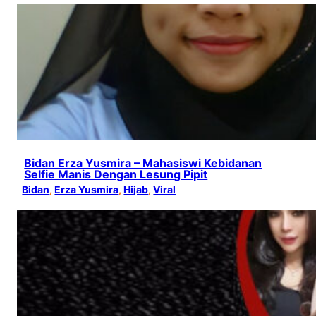
Bidan Erza Yusmira – Mahasiswi Kebidanan
Selfie Manis Dengan Lesung Pipit
Bidan
, 
Erza Yusmira
, 
Hijab
, 
Viral