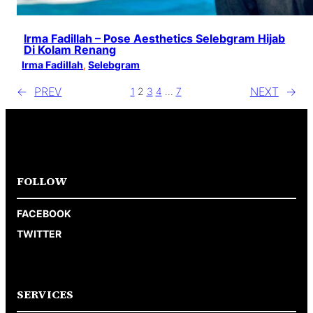
Irma Fadillah – Pose Aesthetics Selebgram Hijab
Di Kolam Renang
Irma Fadillah
, 
Selebgram
←
PREV
NEXT
→
1
2
3
4
…
7
FOLLOW
FACEBOOK
TWITTER
SERVICES