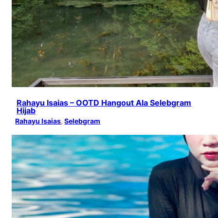
Rahayu Isaias – OOTD Hangout Ala Selebgram
Hijab
Rahayu Isaias
, 
Selebgram