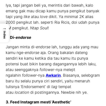
Iya, tapi jangan beli ya, merintis dari bawah, kalo
emang gak mau dicap kamu punya pengikut banyak
tapi yang
like
atau
love
dikit. Ya minimal 2K alias
2000 pengikut lah. seperti Ria Ricis, doi udah punya
→
7M pengikut.
Ntap Soul
!
Index
2. Di-
endorse
Jangan minta di-
endorse
lah, tunggu ada yang mau
kamu nge-
endorse
aja. Orang bakalan dateng
sendiri ke kamu ketika dia tau kamu itu punya
potensi buat bikin barang dagangannya lebih laku,
atau seenggaknya
follower
-nya melejit
ngalahin
follower-
nya
Awkarin
. Biasanya, selebgram
baru itu selalu punya ciri sendiri, yaitu menaruh
tulisnya ‘Endorsement’ di
tag
tempat
atau
location
di postingannya. Newbie nih ye.
3. Feed Instagram mesti ‘Aesthetic’