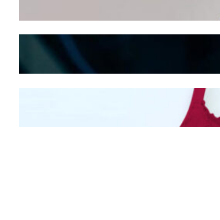
Seducing atau Culture
Shifting
Kepribadian
Berdasarkan Bentuk
Hidung
Mengintip Kepribadian
Wanita Dari Warna Bra