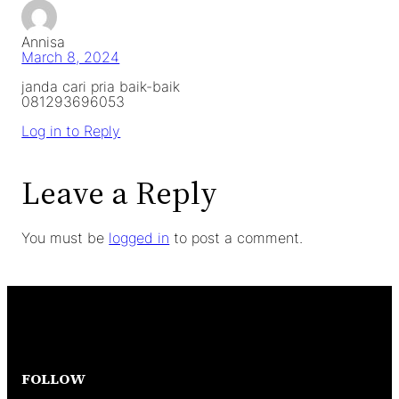
Annisa
March 8, 2024
janda cari pria baik-baik
081293696053
Log in to Reply
Leave a Reply
You must be
logged in
to post a comment.
FOLLOW