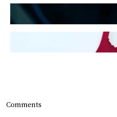
Kepribadian
Berdasarkan Bentuk
Hidung
Mengintip Kepribadian
Wanita Dari Warna Bra
Comments