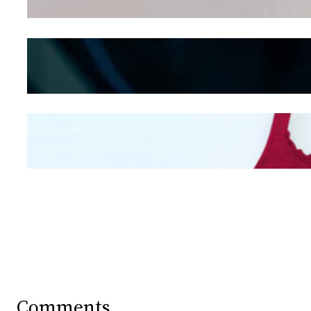
Shifting
Kepribadian
Berdasarkan Bentuk
Hidung
Mengintip Kepribadian
Wanita Dari Warna Bra
Comments