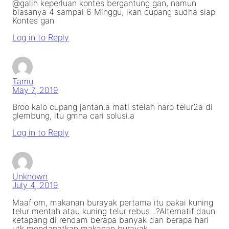
@galih keperluan kontes bergantung gan, namun
biasanya 4 sampai 6 Minggu, ikan cupang sudha siap
Kontes gan
Log in to Reply
Tamu
May 7, 2019
Broo kalo cupang jantan.a mati stelah naro telur2a di
glembung, itu gmna cari solusi.a
Log in to Reply
Unknown
July 4, 2019
Maaf om, makanan burayak pertama itu pakai kuning
telur mentah atau kuning telur rebus…?Alternatif daun
ketapang di rendam berapa banyak dan berapa hari
utk mendapatkan makanan burayak.