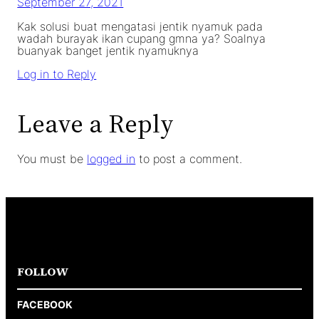
September 27, 2021
Kak solusi buat mengatasi jentik nyamuk pada
wadah burayak ikan cupang gmna ya? Soalnya
buanyak banget jentik nyamuknya
Log in to Reply
Leave a Reply
You must be
logged in
to post a comment.
FOLLOW
FACEBOOK