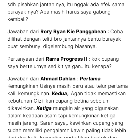
sdh pisahkan jantan nya, itu nggak ada efek sama
burayak nya? Apa masih harus saya gabung
kembali?
Jawaban dari
Rory Ryan Kie Panggabea
n : Coba
dilihat dengan teliti bro jantannya bantu burayak
buat sembunyi digelembung biasanya.
Pertanyaan dari
Rarra Progress II
: kok cupang
saya bertelurnya sedikit ya gan.. itu kenapa?
Jawaban dari
Ahmad Dahlan
:
Pertama
Kemungkinan Usinya masih baru atau telur pertama
kali, kemungkinan.
Kedua
,. Agan tidak memastikan
kebutuhan Gizi ikan cupang betina sebelum
dikawinkan.
Ketiga
mungkin air yang digunakan
dalam keadaan asam tapi kemungkinan ketiga
masih jarang. Saran saya,. kawinkan cupang yang
sudah memiliki pengalamn kawin paling tidak lebih
dari dua kali,. kemudian perhatikan bentuk dan