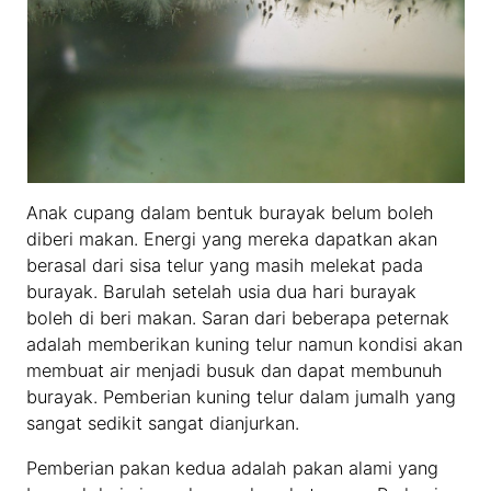
Anak cupang dalam bentuk burayak belum boleh
diberi makan. Energi yang mereka dapatkan akan
berasal dari sisa telur yang masih melekat pada
burayak. Barulah setelah usia dua hari burayak
boleh di beri makan. Saran dari beberapa peternak
adalah memberikan kuning telur namun kondisi akan
membuat air menjadi busuk dan dapat membunuh
burayak. Pemberian kuning telur dalam jumalh yang
sangat sedikit sangat dianjurkan.
Pemberian pakan kedua adalah pakan alami yang