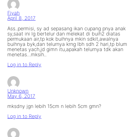
Fiyah
April 8, 2017
Ass..permisi, sy ad sepasang ikan cupang pnya anak
sy,saat ini lg bertelur dan melekat di buih2 diatas
permukaan air,tp kok buihnya mkin sdkit,awalnya
buihnya byk,dan telurnya krng lbh sdh 2 hari,tp blum
menetas yach,jd gimn itu,apakah telurnya tdk akan
menetas…mksih..
Log in to Reply
Unknown
May 6, 2017
mksdny jgn lebih 15cm n lebih 5cm gmn?
Log in to Reply