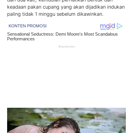
keadaan pakan cupang yang akan dijadikan indukan
paling tidak 1 minggu sebelum dikawinkan.