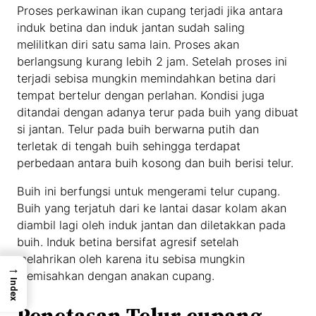
Proses perkawinan ikan cupang terjadi jika antara
induk betina dan induk jantan sudah saling
melilitkan diri satu sama lain. Proses akan
berlangsung kurang lebih 2 jam. Setelah proses ini
terjadi sebisa mungkin memindahkan betina dari
tempat bertelur dengan perlahan. Kondisi juga
ditandai dengan adanya terur pada buih yang dibuat
si jantan. Telur pada buih berwarna putih dan
terletak di tengah buih sehingga terdapat
perbedaan antara buih kosong dan buih berisi telur.
Buih ini berfungsi untuk mengerami telur cupang.
Buih yang terjatuh dari ke lantai dasar kolam akan
diambil lagi oleh induk jantan dan diletakkan pada
buih. Induk betina bersifat agresif setelah
melahrikan oleh karena itu sebisa mungkin
→
memisahkan dengan anakan cupang.
Index