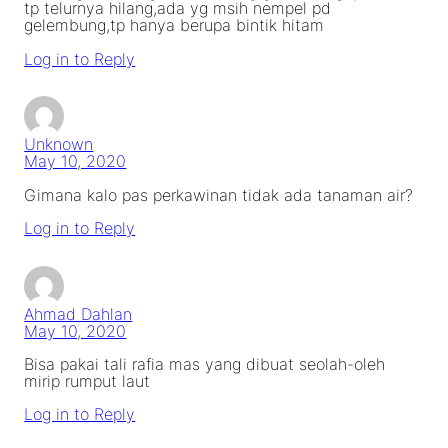
tp telurnya hilang,ada yg msih nempel pd
gelembung,tp hanya berupa bintik hitam
Log in to Reply
Unknown
May 10, 2020
Gimana kalo pas perkawinan tidak ada tanaman air?
Log in to Reply
Ahmad Dahlan
May 10, 2020
Bisa pakai tali rafia mas yang dibuat seolah-oleh
mirip rumput laut
Log in to Reply