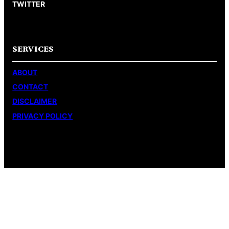
TWITTER
SERVICES
ABOUT
CONTACT
DISCLAIMER
PRIVACY POLICY