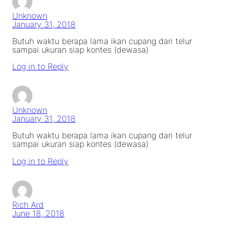
Unknown
January 31, 2018
Butuh waktu berapa lama ikan cupang dari telur
sampai ukuran siap kontes (dewasa)
Log in to Reply
Unknown
January 31, 2018
Butuh waktu berapa lama ikan cupang dari telur
sampai ukuran siap kontes (dewasa)
Log in to Reply
Rich Ard
June 18, 2018