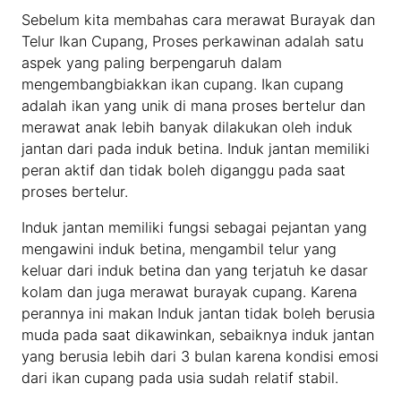
Sebelum kita membahas cara merawat Burayak dan
Telur Ikan Cupang, Proses perkawinan adalah satu
aspek yang paling berpengaruh dalam
mengembangbiakkan ikan cupang. Ikan cupang
adalah ikan yang unik di mana proses bertelur dan
merawat anak lebih banyak dilakukan oleh induk
jantan dari pada induk betina. Induk jantan memiliki
peran aktif dan tidak boleh diganggu pada saat
proses bertelur.
Induk jantan memiliki fungsi sebagai pejantan yang
mengawini induk betina, mengambil telur yang
keluar dari induk betina dan yang terjatuh ke dasar
kolam dan juga merawat burayak cupang. Karena
perannya ini makan Induk jantan tidak boleh berusia
muda pada saat dikawinkan, sebaiknya induk jantan
yang berusia lebih dari 3 bulan karena kondisi emosi
dari ikan cupang pada usia sudah relatif stabil.