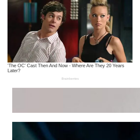
Wanita Pamer Pakaian
Dalam – Flexing,
Seducing atau Culture
Shifting
Kepribadian
Berdasarkan Bentuk
Hidung