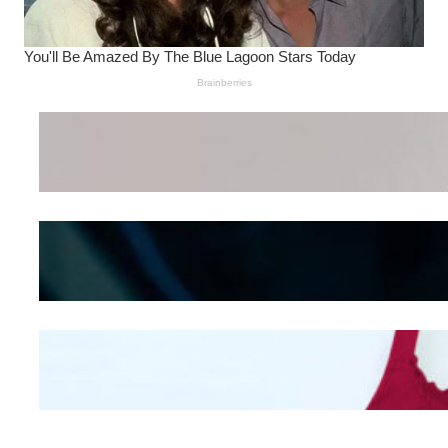
Wanita Pamer Pakaian
Dalam – Flexing,
Seducing atau Culture
Shifting
Kepribadian
Berdasarkan Bentuk
Hidung
Mengintip Kepribadian
Wanita Dari Warna Bra