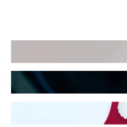
Wanita Pamer Pakaian
Dalam – Flexing,
Seducing atau Culture
Shifting
Kepribadian
Berdasarkan Bentuk
Hidung
Mengintip Kepribadian
Wanita Dari Warna Bra