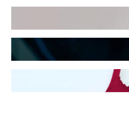
Wanita Pamer Pakaian
Dalam – Flexing,
Seducing atau Culture
Shifting
Kepribadian
Berdasarkan Bentuk
Hidung
Mengintip Kepribadian
Wanita Dari Warna Bra