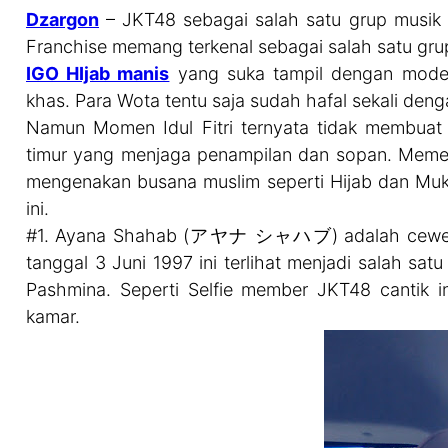
Dzargon
– JKT48 sebagai salah satu grup musik 
Franchise memang terkenal sebagai salah satu gru
IGO HIjab manis
yang suka tampil dengan mode
khas. Para Wota tentu saja sudah hafal sekali den
Namun Momen Idul Fitri ternyata tidak membuat 
timur yang menjaga penampilan dan sopan. Memebe
mengenakan busana muslim seperti Hijab dan Mu
ini.
#1. Ayana Shahab (アヤナ シャハブ) adalah cewek IG
tanggal 3 Juni 1997 ini terlihat menjadi salah sa
Pashmina. Seperti Selfie member JKT48 cantik in
kamar.