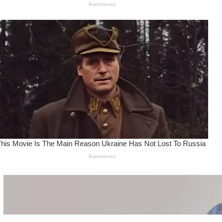
Wanita Pamer Pakaian
Dalam – Flexing,
Seducing atau Culture
Shifting