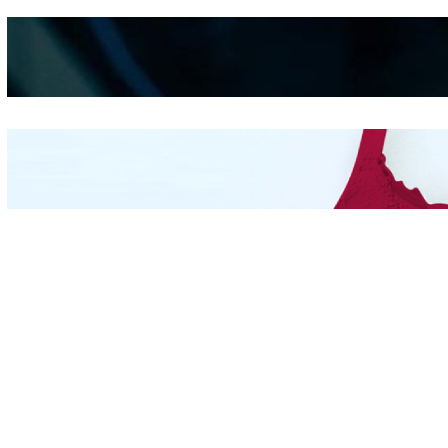
Kepribadian
Berdasarkan Bentuk
Hidung
Mengintip Kepribadian
Wanita Dari Warna Bra