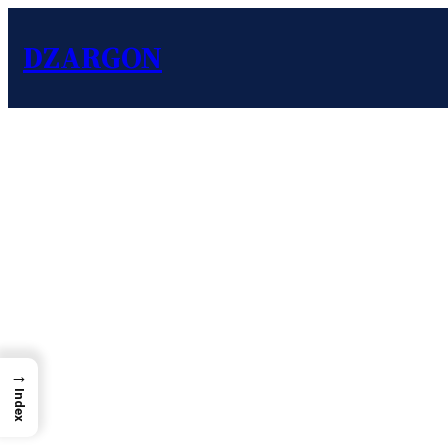
DZARGON
→
Index