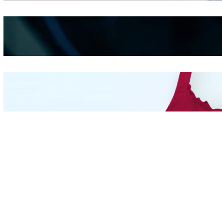
Kepribadian
Berdasarkan Bentuk
Hidung
Mengintip Kepribadian
Wanita Dari Warna Bra