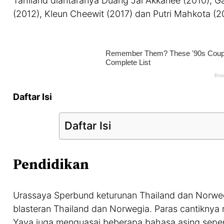
Tahiland diantaranya Duang Jai Akkanee (2010), G
(2012), Kleun Cheewit (2017) dan Putri Mahkota (2
Daftar Isi
Daftar Isi
Pendidikan
Urassaya Sperbund keturunan Thailand dan Norweg
blasteran Thailand dan Norwegia. Paras cantiknya
Yaya juga menguasai beberapa bahasa asing seperti