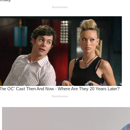
Wanita Pamer Pakaian
Dalam – Flexing,
Seducing atau Culture
Shifting