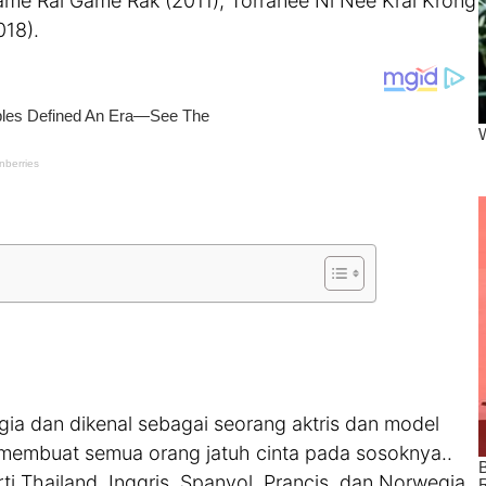
ame Rai Game Rak (2011), Torranee Ni Nee Krai Krong
018).
ia dan dikenal sebagai seorang aktris dan model
 membuat semua orang jatuh cinta pada sosoknya..
 Thailand, Inggris, Spanyol, Prancis, dan Norwegia.