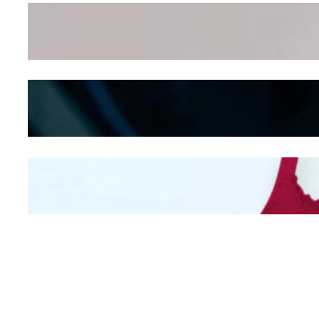
Wanita Pamer Pakaian
Dalam – Flexing,
Seducing atau Culture
Shifting
Kepribadian
Berdasarkan Bentuk
Hidung
Mengintip Kepribadian
Wanita Dari Warna Bra