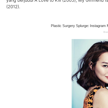
yang berjudul A Love to Kill (2005), My Girlfriend 
(2012).