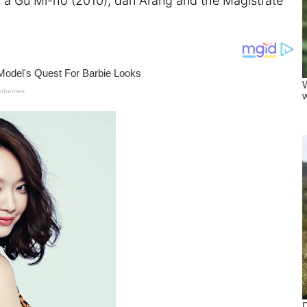
Is a Gu Mi-ho (2010), dan Arang and the Magistrate