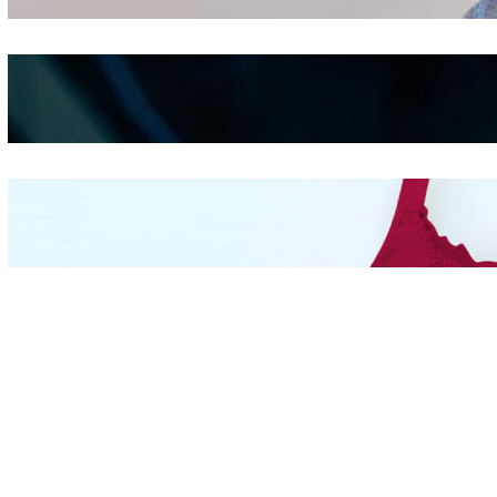
Shifting
Kepribadian
Berdasarkan Bentuk
Hidung
Mengintip Kepribadian
Wanita Dari Warna Bra