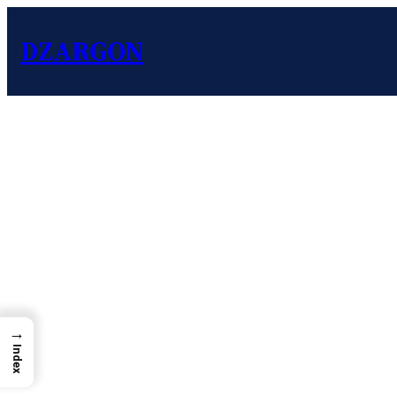
DZARGON
→
Index