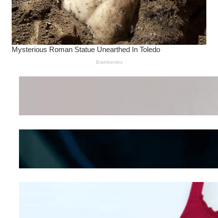
Wanita Pamer Pakaian
Dalam – Flexing,
Seducing atau Culture
Shifting
Kepribadian
Berdasarkan Bentuk
Hidung
Mengintip Kepribadian
Wanita Dari Warna Bra