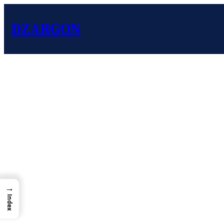
DZARGON
→
Index