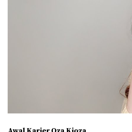
Awal Karier Oza Kioza