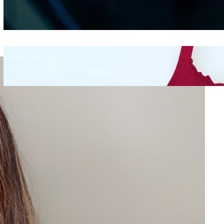
Berdasarkan Bentuk
Hidung
Mengintip Kepribadian
Wanita Dari Warna Bra