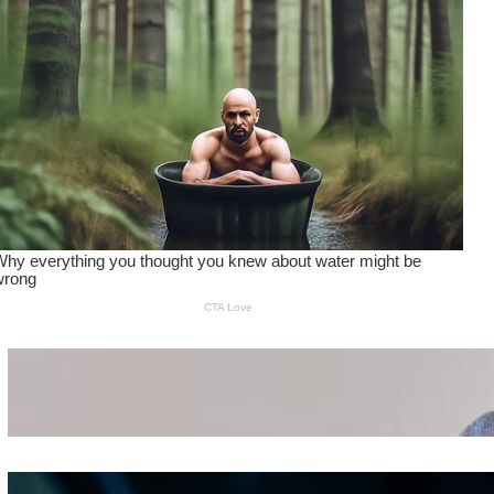
Wanita Pamer Pakaian
Dalam – Flexing,
Seducing atau Culture
Shifting
Kepribadian