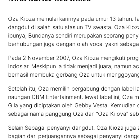
Oza Kioza memulai karirnya pada umur 13 tahun. I
dangdut di salah satu stasiun TV swasta. Oza Kioz
ibunya, Bundanya sendiri merupakan seorang pen
berhubungan juga dengan olah vocal yakni sebagai 
Pada 2 November 2007, Oza Kioza mengikuti progr
Indosiar. Meskipun ia tidak menjadi juara, namun a
berhasil membuka gerbang Oza untuk menggoyang
Setelah itu, Oza memilih bergabung dengan label 
naungan CBM Entertainment. lewat label ini, Oza me
Gila yang diciptakan oleh Gebby Vesta. Kemudian d
sebagai nama panggung Oza dan “Oza Kilova” seb
Selain Sebagai penyanyi dangdut, Oza Kioza juga ak
bagian dari perjuangannya sebagai penyanyi dangdu