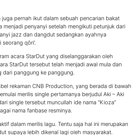
a juga pernah ikut dalam sebuah pencarian bakat
a menjadi penyanyi setelah mengikuti petunjuk dari
yanyi jazz dan dangdut sedangkan ayahnya
seorang qōri’.
am acara StarDut yang diselanggarakan oleh
cara StarDut tersebut telah menjadi awal mula dan
 dari panggung ke panggung.
label rekaman CNB Production, yang berada di bawah
mulai merilis single pertamanya berjudul Aki – Aki
ari single tersebut muncullah ide nama “Kioza”
agai nama fanbase resminya.
tif dalam merilis lagu. Tentu saja hal ini merupakan
t supaya lebih dikenal lagi oleh masyarakat.