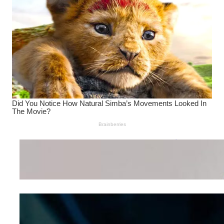
Wanita Pamer Pakaian
Dalam – Flexing,
Seducing atau Culture
Shifting
Kepribadian
Berdasarkan Bentuk
Hidung