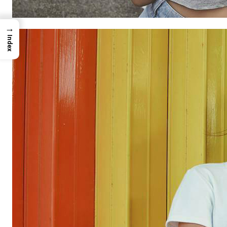
→
Index