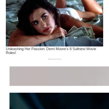
Wanita Pamer Pakaian
Dalam – Flexing,
Seducing atau Culture
Shifting
Kepribadian
Berdasarkan Bentuk
Hidung