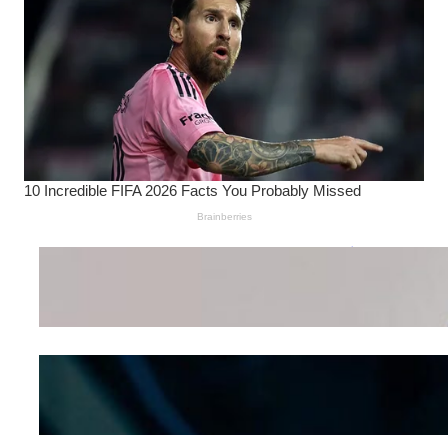
Wanita Pamer Pakaian
Dalam – Flexing,
Seducing atau Culture
Shifting
Kepribadian
Berdasarkan Bentuk
Hidung