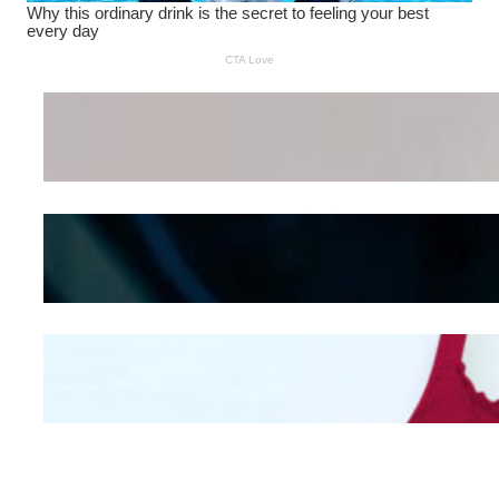
Wanita Pamer Pakaian
Dalam – Flexing,
Seducing atau Culture
Shifting
Kepribadian
Berdasarkan Bentuk
Hidung
Mengintip Kepribadian
Wanita Dari Warna Bra