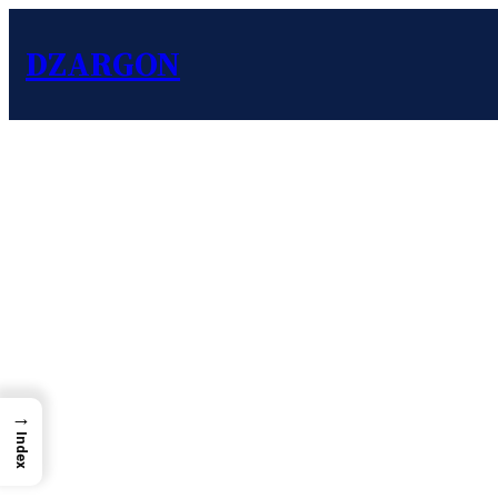
DZARGON
→
Index