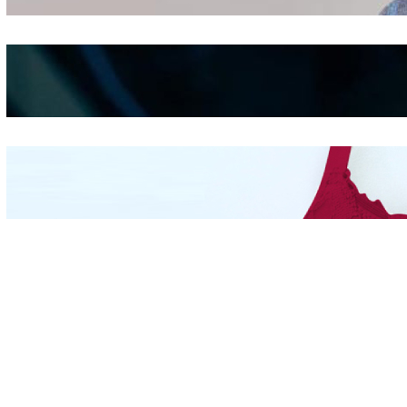
Shifting
Kepribadian
Berdasarkan Bentuk
Hidung
Mengintip Kepribadian
Wanita Dari Warna Bra