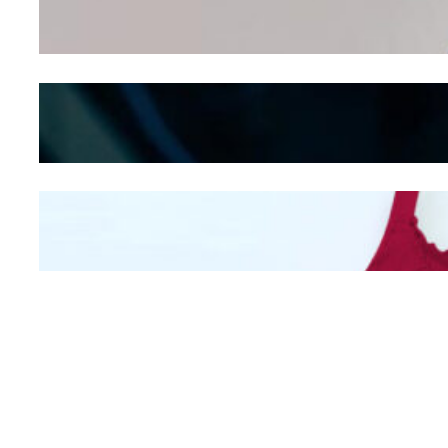
Seducing atau Culture
Shifting
Kepribadian
Berdasarkan Bentuk
Hidung
Mengintip Kepribadian
Wanita Dari Warna Bra