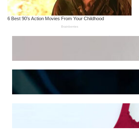
Wanita Pamer Pakaian
Dalam – Flexing,
Seducing atau Culture
Shifting
Kepribadian
Berdasarkan Bentuk
Hidung
Mengintip Kepribadian
Wanita Dari Warna Bra