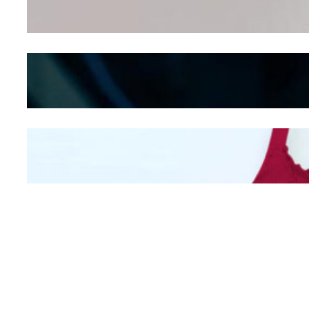
Seducing atau Culture
Shifting
Kepribadian
Berdasarkan Bentuk
Hidung
Mengintip Kepribadian
Wanita Dari Warna Bra