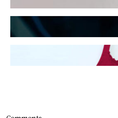
Shifting
Kepribadian
Berdasarkan Bentuk
Hidung
Mengintip Kepribadian
Wanita Dari Warna Bra